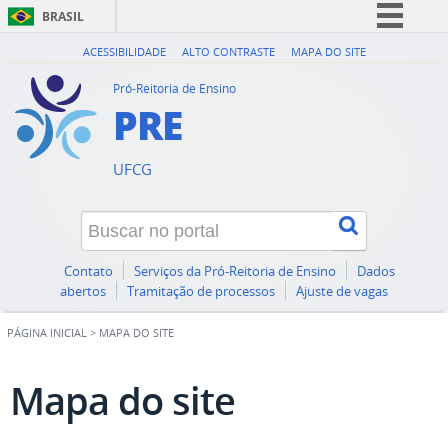
BRASIL
Simplifique!
ACESSIBILIDADE
ALTO CONTRASTE
MAPA DO SITE
Comunica BR
Pró-Reitoria de Ensino
PRE
Participe
Acesso à informação
UFCG
Legislação
Canais
Contato
Serviços da Pró-Reitoria de Ensino
Dados
abertos
Tramitação de processos
Ajuste de vagas
PÁGINA INICIAL
>
MAPA DO SITE
Mapa do site