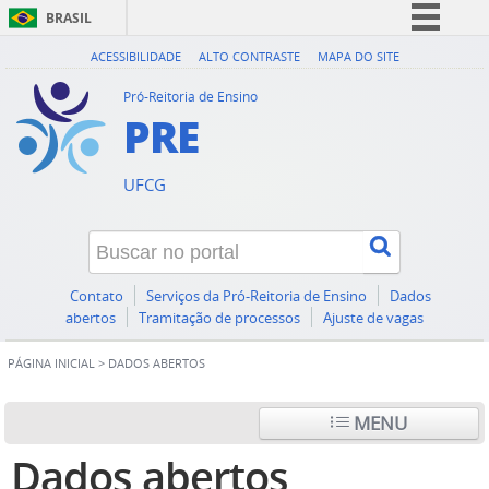
BRASIL
Simplifique!
ACESSIBILIDADE
ALTO CONTRASTE
MAPA DO SITE
Comunica BR
Pró-Reitoria de Ensino
PRE
Participe
Acesso à informação
UFCG
Legislação
Canais
Contato
Serviços da Pró-Reitoria de Ensino
Dados
abertos
Tramitação de processos
Ajuste de vagas
PÁGINA INICIAL
>
DADOS ABERTOS
MENU
Dados abertos