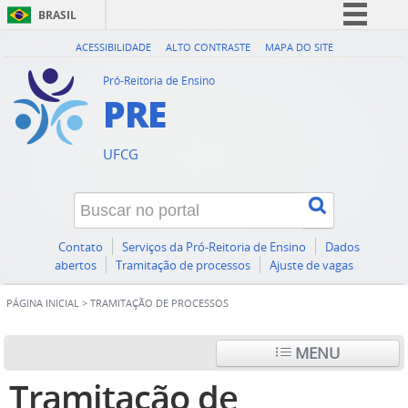
BRASIL
Simplifique!
ACESSIBILIDADE
ALTO CONTRASTE
MAPA DO SITE
Comunica BR
Pró-Reitoria de Ensino
PRE
Participe
Acesso à informação
UFCG
Legislação
Canais
Contato
Serviços da Pró-Reitoria de Ensino
Dados
abertos
Tramitação de processos
Ajuste de vagas
PÁGINA INICIAL
>
TRAMITAÇÃO DE PROCESSOS
MENU
Tramitação de