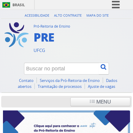
BRASIL
Simplifique!
ACESSIBILIDADE
ALTO CONTRASTE
MAPA DO SITE
Comunica BR
Pró-Reitoria de Ensino
PRE
Participe
Acesso à informação
UFCG
Legislação
Canais
Contato
Serviços da Pró-Reitoria de Ensino
Dados
abertos
Tramitação de processos
Ajuste de vagas
MENU