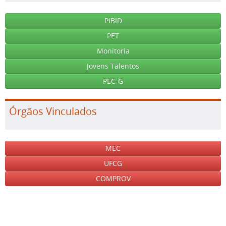
PIBID
PET
Monitoria
Jovens Talentos
PEC-G
Órgãos Vinculados
MEC
UFCG
COMPROV