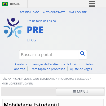
BRASIL
Simplifique!
ACESSIBILIDADE
ALTO CONTRASTE
MAPA DO SITE
Comunica BR
Pró-Reitoria de Ensino
PRE
Participe
Acesso à informação
UFCG
Legislação
Canais
Contato
Serviços da Pró-Reitoria de Ensino
Dados
abertos
Tramitação de processos
Ajuste de vagas
PÁGINA INICIAL
>
MOBILIDADE ESTUDANTIL
>
PROGRAMAS E ESTÁGIOS
>
MOBILIDADE ESTUDANTIL
MENU
Mobilidade Estudantil