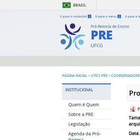
BRASIL
Ir para o conteúdo
1
Ir para o menu
2
Ir para a
Pró-Reitoria de Ensino
PRE
UFCG
PÁGINA INICIAL
>
UTICS PRE
>
COORDENADORE
INSTITUCIONAL
Pro
Quem é Quem
P
Sobre a PRE
Tama
Legislação
arqui
Data:
Agenda da Pró-
Reitora