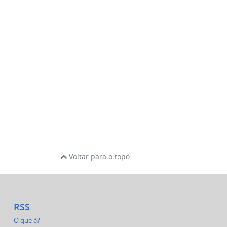
Voltar para o topo
RSS
O que é?