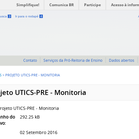
Simplifique!
Comunica BR
Participe
Acesso à infor
 busca
3
Ir para o rodapé
4
Contato
Serviços da Pró-Reitoria de Ensino
Dados abertos
S
>
PROJETO UTICS-PRE - MONITORIA
jeto UTICS-PRE - Monitoria
rojeto UTICS-PRE - Monitoria
nho do
292.25 kB
vo:
02 Setembro 2016