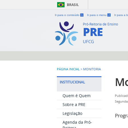
BRASIL
Ir para o conteúdo
1
Ir para o menu
2
Ir para a
Pró-Reitoria de Ensino
PRE
UFCG
PÁGINA INICIAL
>
MONITORIA
Mo
INSTITUCIONAL
Quem é Quem
Publicad
Segunda,
Sobre a PRE
Legislação
Progr
Agenda da Pró-
Reitora