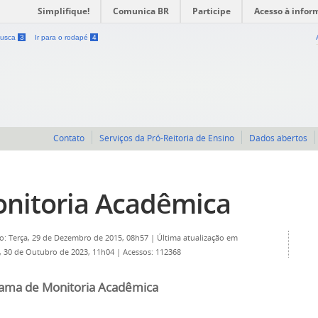
Simplifique!
Comunica BR
Participe
Acesso à infor
 busca
3
Ir para o rodapé
4
Contato
Serviços da Pró-Reitoria de Ensino
Dados abertos
nitoria Acadêmica
o: Terça, 29 de Dezembro de 2015, 08h57
|
Última atualização em
 30 de Outubro de 2023, 11h04
|
Acessos: 112368
ama de Monitoria Acadêmica