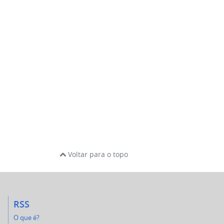
Voltar para o topo
RSS
O que é?