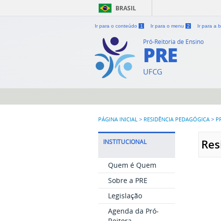
BRASIL
Ir para o conteúdo
1
Ir para o menu
2
Ir para a
Pró-Reitoria de Ensino
PRE
UFCG
PÁGINA INICIAL
>
RESIDÊNCIA PEDAGÓGICA
>
P
Res
INSTITUCIONAL
Quem é Quem
Sobre a PRE
Legislação
Agenda da Pró-
Reitora