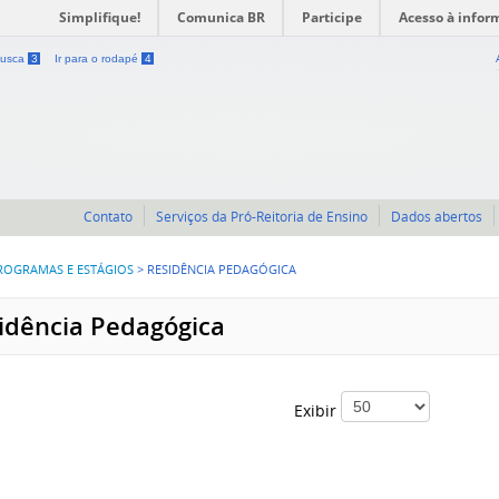
Simplifique!
Comunica BR
Participe
Acesso à infor
 busca
3
Ir para o rodapé
4
Contato
Serviços da Pró-Reitoria de Ensino
Dados abertos
ROGRAMAS E ESTÁGIOS
>
RESIDÊNCIA PEDAGÓGICA
idência Pedagógica
Exibir