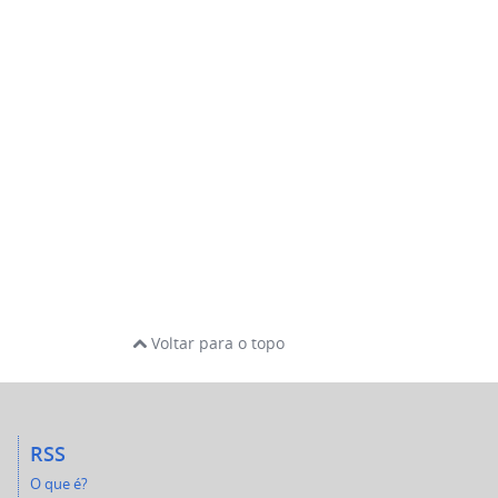
Voltar para o topo
RSS
O que é?