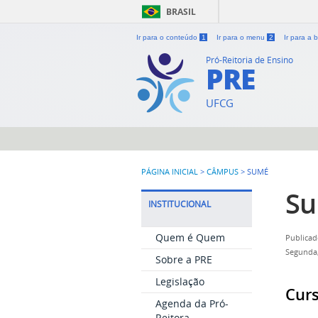
BRASIL
Ir para o conteúdo
1
Ir para o menu
2
Ir para a
Pró-Reitoria de Ensino
PRE
UFCG
PÁGINA INICIAL
>
CÂMPUS
>
SUMÉ
S
INSTITUCIONAL
Quem é Quem
Publicad
Segunda,
Sobre a PRE
Legislação
Cur
Agenda da Pró-
Reitora