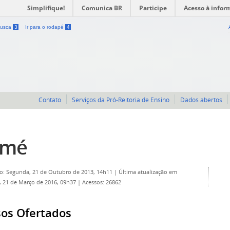
Simplifique!
Comunica BR
Participe
Acesso à infor
 busca
3
Ir para o rodapé
4
Contato
Serviços da Pró-Reitoria de Ensino
Dados abertos
umé
o: Segunda, 21 de Outubro de 2013, 14h11
|
Última atualização em
 21 de Março de 2016, 09h37
|
Acessos: 26862
sos Ofertados