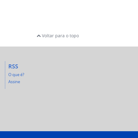
Voltar para o topo
RSS
O que é?
Assine