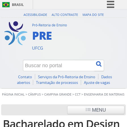
BRASIL
Simplifique!
ACESSIBILIDADE
ALTO CONTRASTE
MAPA DO SITE
Comunica BR
Pró-Reitoria de Ensino
PRE
Participe
Acesso à informação
UFCG
Legislação
Canais
Contato
Serviços da Pró-Reitoria de Ensino
Dados
abertos
Tramitação de processos
Ajuste de vagas
PÁGINA INICIAL
>
CÂMPUS
>
CAMPINA GRANDE
>
CCT
>
ENGENHARIA DE MATERIAIS
MENU
Bacharelado em Design