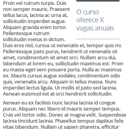
Proin vel rutrum turpis. Duis
non semper mauris. Praesent
O curso
tellus lacus, lacinia ac urna at,
oferece X
sollicitudin imperdiet augue.
vagas anuais
Aliquam gravida enim tortor.
Pellentesque rutrum
sollicitudin metus in dictum.
Duis eros nisl, cursus ut venenatis et, tempor quis mi.
Pellentesque justo purus, hendrerit ut venenatis sit
amet, condimentum sit amet orci. Nullam arcu dui,
bibendum at lorem eu, sollicitudin maximus est. Proin
eu massa eget sem posuere porta. Nulla ac maximus
ex. Mauris cursus augue sodales, condimentum odio
quis, venenatis arcu. Aliquam in tellus massa. Nunc
imperdiet lectus ligula. Ut mollis id justo sed lacinia.
Aenean euismod est at orci hendrerit sollicitudin.
Aenean eu ex facilisis nunc lacinia lacinia id congue
purus. Aliquam nec libero id mauris semper tempus.
Cras vel tortor odio. Donec at magna velit. Suspendisse
lacinia tincidunt lacinia. Phasellus tempus dapibus felis
vitae bibendum. Nullam ut sapien pharetra, efficitur