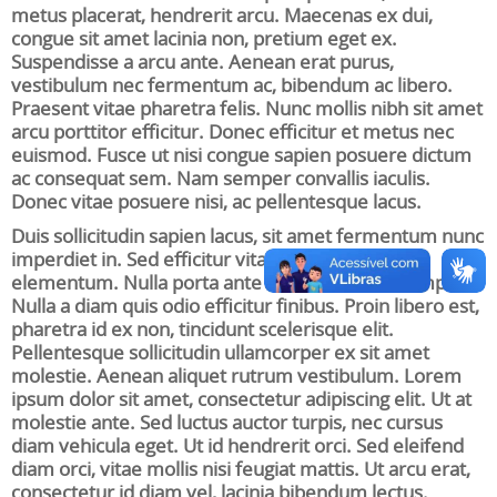
metus placerat, hendrerit arcu. Maecenas ex dui,
congue sit amet lacinia non, pretium eget ex.
Suspendisse a arcu ante. Aenean erat purus,
vestibulum nec fermentum ac, bibendum ac libero.
Praesent vitae pharetra felis. Nunc mollis nibh sit amet
arcu porttitor efficitur. Donec efficitur et metus nec
euismod. Fusce ut nisi congue sapien posuere dictum
ac consequat sem. Nam semper convallis iaculis.
Donec vitae posuere nisi, ac pellentesque lacus.
Duis sollicitudin sapien lacus, sit amet fermentum nunc
imperdiet in. Sed efficitur vitae odio efficitur
elementum. Nulla porta ante eu elementum tempor.
Nulla a diam quis odio efficitur finibus. Proin libero est,
pharetra id ex non, tincidunt scelerisque elit.
Pellentesque sollicitudin ullamcorper ex sit amet
molestie. Aenean aliquet rutrum vestibulum. Lorem
ipsum dolor sit amet, consectetur adipiscing elit. Ut at
molestie ante. Sed luctus auctor turpis, nec cursus
diam vehicula eget. Ut id hendrerit orci. Sed eleifend
diam orci, vitae mollis nisi feugiat mattis. Ut arcu erat,
consectetur id diam vel, lacinia bibendum lectus.