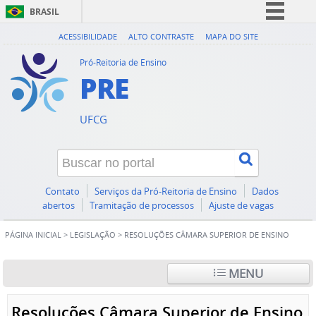
BRASIL
Simplifique!
ACESSIBILIDADE
ALTO CONTRASTE
MAPA DO SITE
Comunica BR
Pró-Reitoria de Ensino
PRE
Participe
Acesso à informação
UFCG
Legislação
Canais
Contato
Serviços da Pró-Reitoria de Ensino
Dados
abertos
Tramitação de processos
Ajuste de vagas
PÁGINA INICIAL
>
LEGISLAÇÃO
>
RESOLUÇÕES CÂMARA SUPERIOR DE ENSINO
MENU
Resoluções Câmara Superior de Ensino