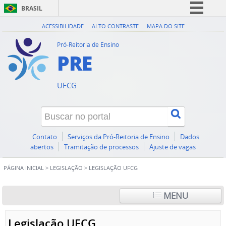
BRASIL
Simplifique!
ACESSIBILIDADE
ALTO CONTRASTE
MAPA DO SITE
Comunica BR
Pró-Reitoria de Ensino
PRE
Participe
Acesso à informação
UFCG
Legislação
Canais
Contato
Serviços da Pró-Reitoria de Ensino
Dados
abertos
Tramitação de processos
Ajuste de vagas
PÁGINA INICIAL
>
LEGISLAÇÃO
>
LEGISLAÇÃO UFCG
MENU
Legislação UFCG