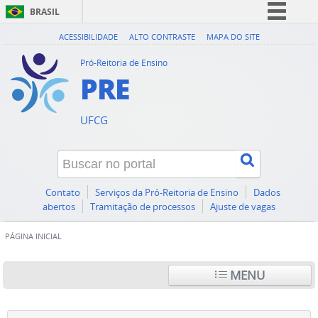
BRASIL
Simplifique!
ACESSIBILIDADE
ALTO CONTRASTE
MAPA DO SITE
Comunica BR
Pró-Reitoria de Ensino
PRE
Participe
Acesso à informação
UFCG
Legislação
Canais
Contato
Serviços da Pró-Reitoria de Ensino
Dados
abertos
Tramitação de processos
Ajuste de vagas
PÁGINA INICIAL
MENU