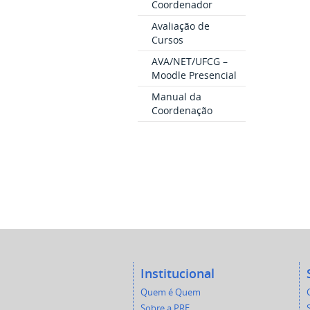
Coordenador
Avaliação de
Cursos
AVA/NET/UFCG –
Moodle Presencial
Manual da
Coordenação
Institucional
Quem é Quem
Sobre a PRE