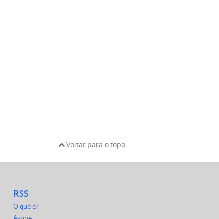
Voltar para o topo
RSS
O que é?
Assine