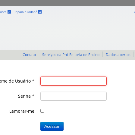
 busca
3
Ir para o rodapé
4
Contato
Serviços da Pró-Reitoria de Ensino
Dados abertos
ome de Usuário
*
Senha
*
Lembrar-me
Acessar