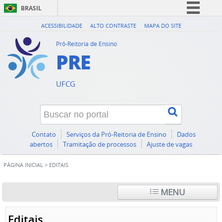
BRASIL
Simplifique!
ACESSIBILIDADE
ALTO CONTRASTE
MAPA DO SITE
Comunica BR
Pró-Reitoria de Ensino
PRE
Participe
Acesso à informação
UFCG
Legislação
Canais
Contato
Serviços da Pró-Reitoria de Ensino
Dados
abertos
Tramitação de processos
Ajuste de vagas
PÁGINA INICIAL
>
EDITAIS
MENU
Editais