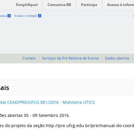
Simplifique!
Comunica BR
Participe
Acesso à infor
 busca
3
Ir para o rodapé
4
Contato
Serviços da Pró-Reitoria de Ensino
Dados abertos
tais
ital CEAD/PRE/UFCG 001/2016 - Monitoria UTICS
ções abertas 05 - 09 Setembro 2016.
es do projeto da seção http://pre.ufcg.edu.br/pre/manual-do-coor