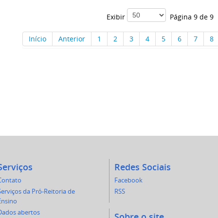
Exibir
Página 9 de 9
Início
Anterior
1
2
3
4
5
6
7
8
Serviços
Redes Sociais
Contato
Facebook
Serviços da Pró-Reitoria de
RSS
Ensino
Dados abertos
Sobre o site