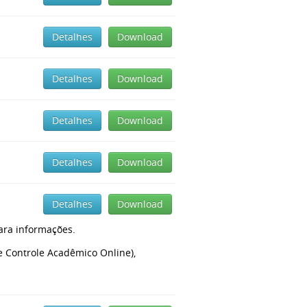
Detalhes
Download
Detalhes
Download
Detalhes
Download
Detalhes
Download
Detalhes
Download
ara informações.
 Controle Acadêmico Online),