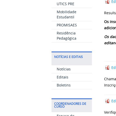
Ed
UTICS PRE
Mobilidade
Result
Estudantil
Os ins
PROMISAES
adicion
Residência
Os dad
Pedagógica
editan
NOTÍCIAS E EDITAIS
Ed
Notícias
Editais
Chamad
Boletins
Inscri
Ed
COORDENADORES DE
CURSO
Verifi
Espaço do