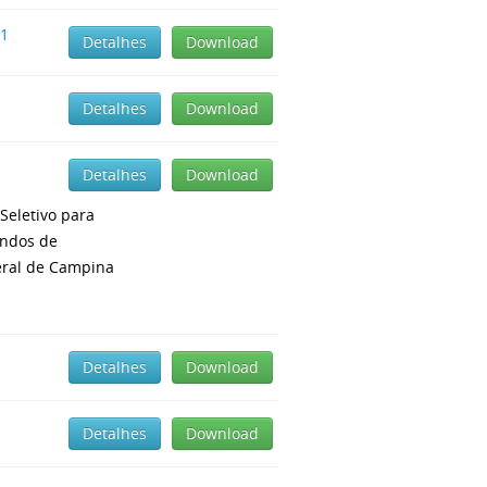
.1
Detalhes
Download
Detalhes
Download
Detalhes
Download
Seletivo para
undos de
eral de Campina
Detalhes
Download
Detalhes
Download