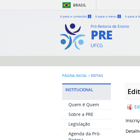
BRASIL
Ir para o conteúdo
1
Ir para o menu
2
Ir para a
Pró-Reitoria de Ensino
PRE
UFCG
PÁGINA INICIAL
>
EDITAIS
Edi
INSTITUCIONAL
Quem é Quem
Ed
Sobre a PRE
Inscri
Legislação
Detalh
Agenda da Pró-
Reitora