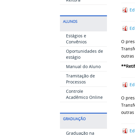
Ed
ALUNOS
Ed
Estágios e
O pres
Convênios
Transf
Oportunidades de
outras 
estágio
**Reti
Manual do Aluno
Tramitação de
Processos
Ed
Controle
Acadêmico Online
O pres
Transf
outras 
GRADUAÇÃO
Ed
Graduação na