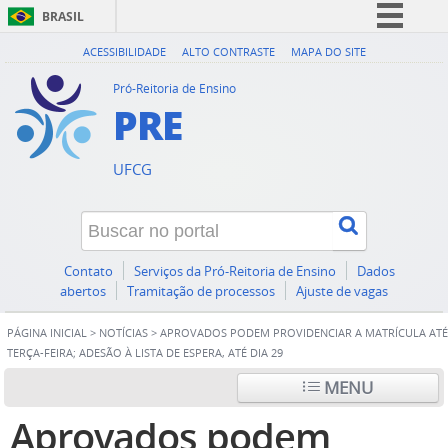
BRASIL
Simplifique!
ACESSIBILIDADE
ALTO CONTRASTE
MAPA DO SITE
Comunica BR
Pró-Reitoria de Ensino
PRE
Participe
Acesso à informação
UFCG
Legislação
Canais
Contato
Serviços da Pró-Reitoria de Ensino
Dados
abertos
Tramitação de processos
Ajuste de vagas
PÁGINA INICIAL
>
NOTÍCIAS
>
APROVADOS PODEM PROVIDENCIAR A MATRÍCULA ATÉ
TERÇA-FEIRA; ADESÃO À LISTA DE ESPERA, ATÉ DIA 29
MENU
Aprovados podem