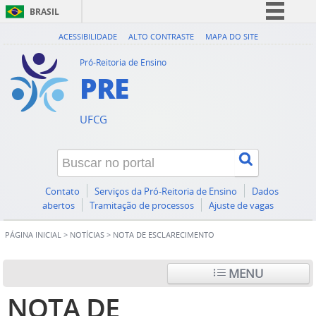
BRASIL
Simplifique!
ACESSIBILIDADE
ALTO CONTRASTE
MAPA DO SITE
Comunica BR
Pró-Reitoria de Ensino
PRE
Participe
Acesso à informação
UFCG
Legislação
Canais
Contato
Serviços da Pró-Reitoria de Ensino
Dados
abertos
Tramitação de processos
Ajuste de vagas
PÁGINA INICIAL
>
NOTÍCIAS
>
NOTA DE ESCLARECIMENTO
MENU
NOTA DE