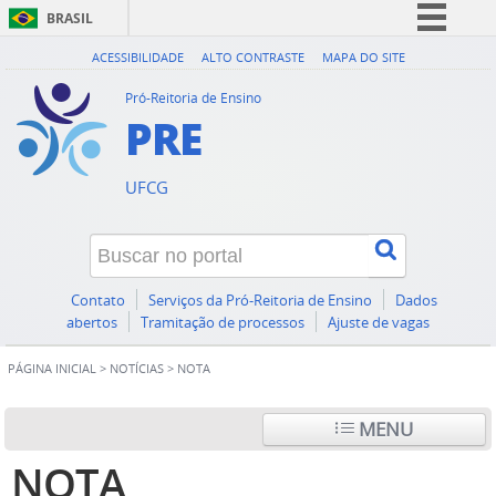
BRASIL
Simplifique!
ACESSIBILIDADE
ALTO CONTRASTE
MAPA DO SITE
Comunica BR
Pró-Reitoria de Ensino
PRE
Participe
Acesso à informação
UFCG
Legislação
Canais
Contato
Serviços da Pró-Reitoria de Ensino
Dados
abertos
Tramitação de processos
Ajuste de vagas
PÁGINA INICIAL
>
NOTÍCIAS
>
NOTA
MENU
NOTA