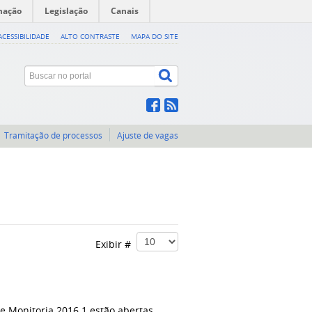
mação
Legislação
Canais
ACESSIBILIDADE
ALTO CONTRASTE
MAPA DO SITE
Tramitação de processos
Ajuste de vagas
Exibir #
e Monitoria 2016.1 estão abertas.