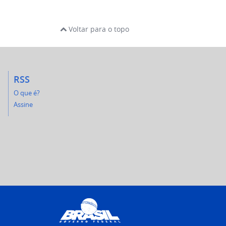
Voltar para o topo
RSS
O que é?
Assine