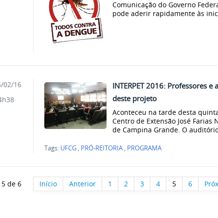
Comunicação do Governo Federal
pode aderir rapidamente às inic
/02/16
INTERPET 2016: Professores e a
deste projeto
4h38
Aconteceu na tarde desta quinta
Centro de Extensão José Farias 
de Campina Grande. O auditório 
Tags:
UFCG
,
PRÓ-REITORIA
,
PROGRAMA
 5 de 6
Início
Anterior
1
2
3
4
5
6
Pró