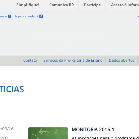
Simplifique!
Comunica BR
Participe
Acesso à infor
 busca
3
Ir para o rodapé
4
Contato
Serviços da Pró-Reitoria de Ensino
Dados abertos
ICIAS
/06/16
MONITORIA 2016-1
As inscrições para o programa d
1h11