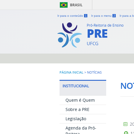
BRASIL
Ir para o conteúdo
1
Ir para o menu
2
Ir para a
Pró-Reitoria de Ensino
PRE
UFCG
PÁGINA INICIAL
>
NOTÍCIAS
NOT
INSTITUCIONAL
Quem é Quem
Sobre a PRE
Legislação
20
Agenda da Pró-
1
Reitora