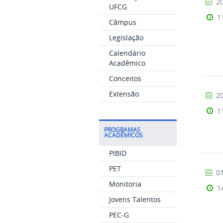
20
UFCG
1
Câmpus
Legislação
Calendário
Acadêmico
Conceitos
Extensão
20
1
PROGRAMAS
ACADÊMICOS
PIBID
PET
01
Monitoria
1
Jovens Talentos
PEC-G